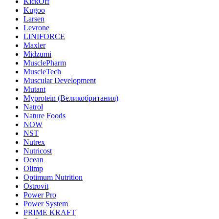
KickOff
Kugoo
Larsen
Levrone
LINIFORCE
Maxler
Midzumi
MusclePharm
MuscleTech
Muscular Development
Mutant
Myprotein (Великобритания)
Natrol
Nature Foods
NOW
NST
Nutrex
Nutricost
Ocean
Olimp
Optimum Nutrition
Ostrovit
Power Pro
Power System
PRIME KRAFT