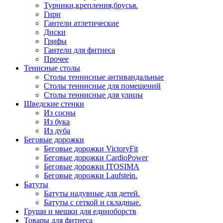
Турники,крепления,брусья.
Гири
Гантели атлетические
Диски
Грифы
Гантели для фитнеса
Прочее
Тенисные столы
Столы теннисные антивандальные
Столы теннисные для помещений
Столы теннисные для улицы
Шведские стенки
Из сосны
Из бука
Из дуба
Беговые дорожки
Беговые дорожки VictoryFit
Беговые дорожки CardioPower
Беговые дорожки ITOSIMA
Беговые дорожки Laufstein.
Батуты
Батуты надувные для детей.
Батуты с сеткой и складные.
Груши и мешки для единоборств
Товары для фитнеса