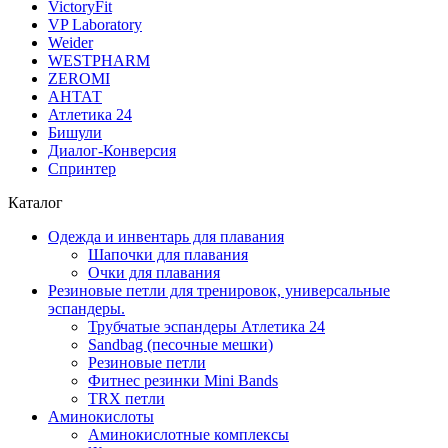
VictoryFit
VP Laboratory
Weider
WESTPHARM
ZEROMI
АНТАТ
Атлетика 24
Бишули
Диалог-Конверсия
Спринтер
Каталог
Одежда и инвентарь для плавания
Шапочки для плавания
Очки для плавания
Резиновые петли для тренировок, универсальные
эспандеры.
Трубчатые эспандеры Атлетика 24
Sandbag (песочные мешки)
Резиновые петли
Фитнес резинки Mini Bands
TRX петли
Аминокислоты
Аминокислотные комплексы