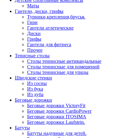
Детские спортивные комплексы
Маты
Гантели, диски, грифы
Турники,крепления,брусья.
Гири
Гантели атлетические
Диски
Грифы
Гантели для фитнеса
Прочее
Тенисные столы
Столы теннисные антивандальные
Столы теннисные для помещений
Столы теннисные для улицы
Шведские стенки
Из сосны
Из бука
Из дуба
Беговые дорожки
Беговые дорожки VictoryFit
Беговые дорожки CardioPower
Беговые дорожки ITOSIMA
Беговые дорожки Laufstein.
Батуты
Батуты надувные для детей.