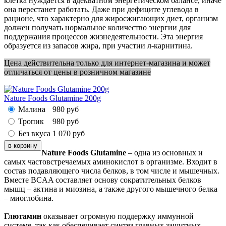
клетка нуждается в адекватном энергетическом балансе, иначе
она перестанет работать. Даже при дефиците углевода в
рационе, что характерно для жиросжигающих диет, организм
должен получать нормальное количество энергии для
поддержания процессов жизнедеятельности. Эта энергия
образуется из запасов жира, при участии л-карнитина.
Цена действительна только для интернет-магазина и может
отличаться от цены в розничном магазине
Nature Foods Glutamine 200g
Малина
980
руб
Тропик
980
руб
Без вкуса
1 070
руб
Nature Foods Glutamine
– одна из основных и
самых частовстречаемых аминокислот в организме. Входит в
состав подавляющего числа белков, в том числе и мышечных.
Вместе BCAA составляет основу сократительных белков
мышц – актина и миозина, а также другого мышечного белка
– миоглобина.
Глютамин
оказывает огромную поддержку иммунной
системе, так как обеспечивает синтез главных защитных