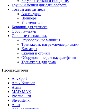
Батуты с сеткой и складные.
Груши и мешки для единоборств
Товары для фитнеса
Aксессуары
Шейкеры
Утяжелители
Коврики для фитнеса
Обруч хулахуп
Силовые тренажеры.
Грузоблочные машины
Тренажеры, нагружаемые дисками
Хаммеры
Скамьи и стойки
Оборудование для пауэрлифтинга
Тренажеры для дома
Производители
AlivSport
Amix Nutrition
Atemi
MAD MAX
Pharma First
Shvedstenki
Antat