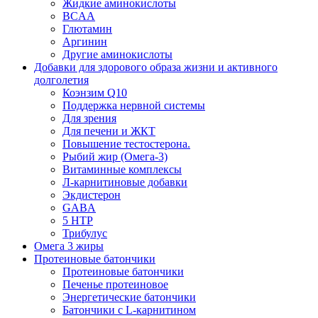
Жидкие аминокислоты
BCAA
Глютамин
Аргинин
Другие аминокислоты
Добавки для здорового образа жизни и активного
долголетия
Коэнзим Q10
Поддержка нервной системы
Для зрения
Для печени и ЖКТ
Повышение тестостерона.
Рыбий жир (Омега-3)
Витаминные комплексы
Л-карнитиновые добавки
Экдистерон
GABA
5 HTP
Трибулус
Омега 3 жиры
Протеиновые батончики
Протеиновые батончики
Печенье протеиновое
Энергетические батончики
Батончики с L-карнитином