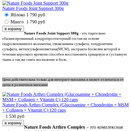
Nature Foods Joint Support 300g
Яблоко
1 790
руб
Манго
1 790
руб
Nature Foods Joint Support 300g
- это тщательно
сбалансированный хондропротекторный состав на основе
гидролизованного колллагена, глюкозамина сульфата, хондроитина
сульфата, метилсульфонилметана(МСМ), экстракта босвелии которой в
течении короткого времени способен восстановить хрящевую и суставную
ткань а так же снять воспаление и боль.
Цена действительна только для интернет-магазина и может отличаться от
цены в розничном магазине
Nature Foods Arthro Complex (Glucosamine + Chondroitin + MSM
+ Collagen + Vitamin C) 120 caps
1 530
руб
Nature Foods Arthro Complex
– это комплексная