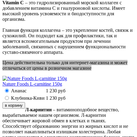
Vitamin C
– это гидролизированный морской коллаген с
добавлением витамина С и гиалуроновой кислоты. Имеет
высокий уровень усвояемости и биодоступности для
организма.
Главная функция коллагена – это укрепление костей, связок и
сухожилий. Он подходит как для профилактики, так и
является вспомогательным продуктом при лечении
заболеваний, связанных с нарушением функциональности
суставо-связачного аппарата.
Цена действительна только для интернет-магазина и может
отличаться от цены в розничном магазине
Nature Foods L-carnitine 150g
Ананас
1 230
руб
Клубника-Киви
1 230
руб
Л-карнитин
– витаминоподобное вещество,
вырабатываемое нашем организмом. Л-карнитин
обеспечивает жировой обмен в клетках и тканях.
Способствует образованию энергии из жирных кислот и не
позволяет накапливаться излишкам холестерина. Любая