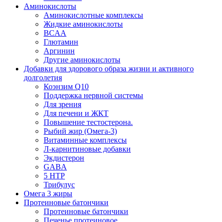
Аминокислоты
Аминокислотные комплексы
Жидкие аминокислоты
BCAA
Глютамин
Аргинин
Другие аминокислоты
Добавки для здорового образа жизни и активного
долголетия
Коэнзим Q10
Поддержка нервной системы
Для зрения
Для печени и ЖКТ
Повышение тестостерона.
Рыбий жир (Омега-3)
Витаминные комплексы
Л-карнитиновые добавки
Экдистерон
GABA
5 HTP
Трибулус
Омега 3 жиры
Протеиновые батончики
Протеиновые батончики
Печенье протеиновое