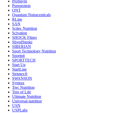
Profigym
Pureprotein
QNT
Quantum Nutraceuticals
RLine
SAN
Scitec Nutrition
Scivation
SHOCK Fitnes
ShvedStenki
SIBERIAN
Sport Technology Nutrition
Sportpit
SPORTTECH
Start Up
StartLine
Strimex®
SWANSON
Syntrax
Trec Nutrition
Tree of Life
Ultimate Nutrition
Universal nutrition
USN
USPLabs