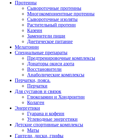
Протеины
Сывороточные протеины
Многокомпонентные протеины
Сывороточные изоляты
Растительный протеин
Казеин
Заменители пищи
Диетическое питание
Мелатонин
Специальные препараты
Предтренировочные комплексы
Донаторы окиси азота
Восстановители
Анаболические комплексы
Перчатки, пояса.
Перчатки
Для суставов и связок
Глюкозамин и Хондроитин
Колаген
Энергетики
Гуарана и кофеин
Углеводные энергетики
Детские спортивные комплексы
Маты
Гантели, диски, грифы