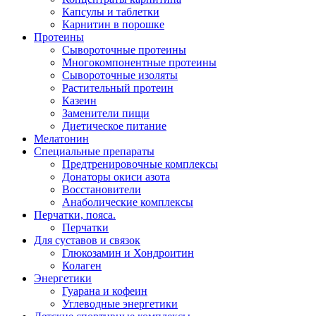
Капсулы и таблетки
Карнитин в порошке
Протеины
Сывороточные протеины
Многокомпонентные протеины
Сывороточные изоляты
Растительный протеин
Казеин
Заменители пищи
Диетическое питание
Мелатонин
Специальные препараты
Предтренировочные комплексы
Донаторы окиси азота
Восстановители
Анаболические комплексы
Перчатки, пояса.
Перчатки
Для суставов и связок
Глюкозамин и Хондроитин
Колаген
Энергетики
Гуарана и кофеин
Углеводные энергетики