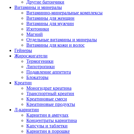
Другие батончики
Витамины и минералы
Витаминно-минеральные комплексы
Витамины для женщин
Витамины для мужчин
Изотоники
Магний
Отдельные витамины и минералы
Витамины для кожи и волос
Гейнеры
Жиросжигатели
Термогеники
Липотропики
Подавление аппетита
Блокаторы
Креатин
Моногидрат креатина
Транспортный креатин
Креатиновые смеси
Креатиновые продукты
Л-карнитин
Карнитин в ампулах
Концентраты карнитина
Капсулы и таблетки
Карнитин в порошке