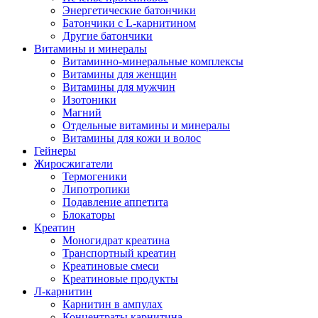
Энергетические батончики
Батончики с L-карнитином
Другие батончики
Витамины и минералы
Витаминно-минеральные комплексы
Витамины для женщин
Витамины для мужчин
Изотоники
Магний
Отдельные витамины и минералы
Витамины для кожи и волос
Гейнеры
Жиросжигатели
Термогеники
Липотропики
Подавление аппетита
Блокаторы
Креатин
Моногидрат креатина
Транспортный креатин
Креатиновые смеси
Креатиновые продукты
Л-карнитин
Карнитин в ампулах
Концентраты карнитина