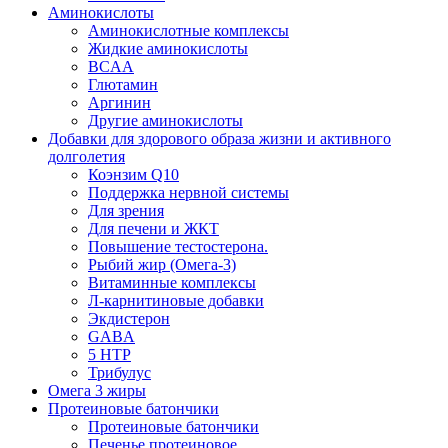
Аминокислоты
Аминокислотные комплексы
Жидкие аминокислоты
BCAA
Глютамин
Аргинин
Другие аминокислоты
Добавки для здорового образа жизни и активного
долголетия
Коэнзим Q10
Поддержка нервной системы
Для зрения
Для печени и ЖКТ
Повышение тестостерона.
Рыбий жир (Омега-3)
Витаминные комплексы
Л-карнитиновые добавки
Экдистерон
GABA
5 HTP
Трибулус
Омега 3 жиры
Протеиновые батончики
Протеиновые батончики
Печенье протеиновое