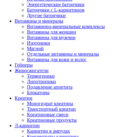
Энергетические батончики
Батончики с L-карнитином
Другие батончики
Витамины и минералы
Витаминно-минеральные комплексы
Витамины для женщин
Витамины для мужчин
Изотоники
Магний
Отдельные витамины и минералы
Витамины для кожи и волос
Гейнеры
Жиросжигатели
Термогеники
Липотропики
Подавление аппетита
Блокаторы
Креатин
Моногидрат креатина
Транспортный креатин
Креатиновые смеси
Креатиновые продукты
Л-карнитин
Карнитин в ампулах
Концентраты карнитина