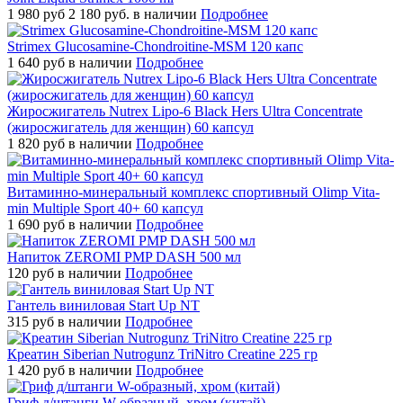
1 980
руб
2 180 руб.
в наличии
Подробнее
Strimex Glucosamine-Chondroitine-MSM 120 капс
1 640
руб
в наличии
Подробнее
Жиросжигатель Nutrex Lipo-6 Black Hers Ultra Concentrate
(жиросжигатель для женщин) 60 капсул
1 820
руб
в наличии
Подробнее
Витаминно-минеральный комплекс спортивный Olimp Vita-
min Multiple Sport 40+ 60 капсул
1 690
руб
в наличии
Подробнее
Напиток ZEROMI PMP DASH 500 мл
120
руб
в наличии
Подробнее
Гантель виниловая Start Up NT
315
руб
в наличии
Подробнее
Креатин Siberian Nutrogunz TriNitro Creatine 225 гр
1 420
руб
в наличии
Подробнее
Гриф д/штанги W-образный, хром (китай)