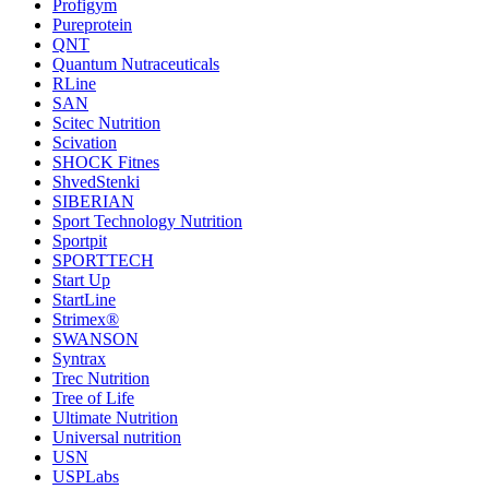
Profigym
Pureprotein
QNT
Quantum Nutraceuticals
RLine
SAN
Scitec Nutrition
Scivation
SHOCK Fitnes
ShvedStenki
SIBERIAN
Sport Technology Nutrition
Sportpit
SPORTTECH
Start Up
StartLine
Strimex®
SWANSON
Syntrax
Trec Nutrition
Tree of Life
Ultimate Nutrition
Universal nutrition
USN
USPLabs