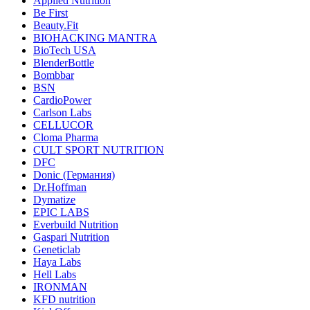
Applied Nutrition
Be First
Beauty.Fit
BIOHACKING MANTRA
BioTech USA
BlenderBottle
Bombbar
BSN
CardioPower
Carlson Labs
CELLUCOR
Cloma Pharma
CULT SPORT NUTRITION
DFC
Donic (Германия)
Dr.Hoffman
Dymatize
EPIC LABS
Everbuild Nutrition
Gaspari Nutrition
Geneticlab
Haya Labs
Hell Labs
IRONMAN
KFD nutrition