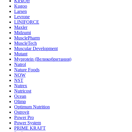
KickOff
Kugoo
Larsen
Levrone
LINIFORCE
Maxler
Midzumi
MusclePharm
MuscleTech
Muscular Development
Mutant
Myprotein (Великобритания)
Natrol
Nature Foods
NOW
NST
Nutrex
Nutricost
Ocean
Olimp
Optimum Nutrition
Ostrovit
Power Pro
Power System
PRIME KRAFT