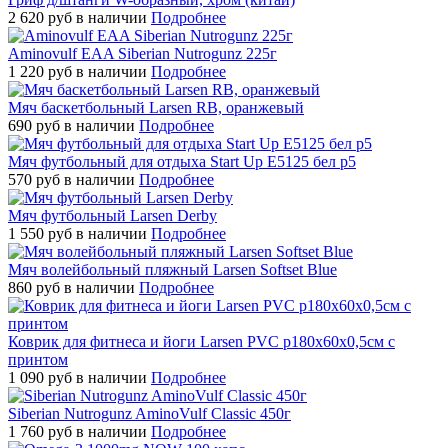
2 620
руб
в наличии
Подробнее
Aminovulf EAA Siberian Nutrogunz 225г
1 220
руб
в наличии
Подробнее
Мяч баскетбольный Larsen RB, оранжевый
690
руб
в наличии
Подробнее
Мяч футбольный для отдыха Start Up E5125 бел р5
570
руб
в наличии
Подробнее
Мяч футбольный Larsen Derby
1 550
руб
в наличии
Подробнее
Мяч волейбольный пляжный Larsen Softset Blue
860
руб
в наличии
Подробнее
Коврик для фитнеса и йоги Larsen PVC р180х60х0,5см с
принтом
1 090
руб
в наличии
Подробнее
Siberian Nutrogunz AminoVulf Classic 450г
1 760
руб
в наличии
Подробнее