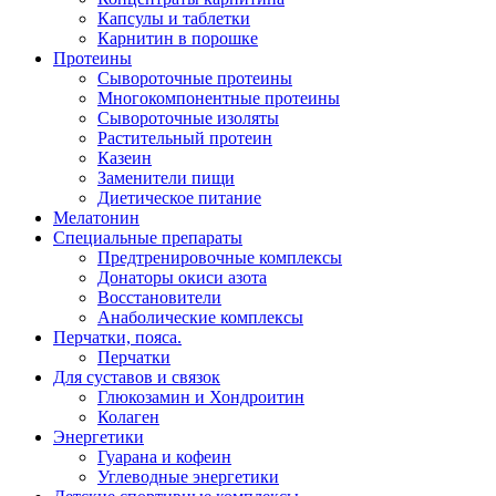
Капсулы и таблетки
Карнитин в порошке
Протеины
Сывороточные протеины
Многокомпонентные протеины
Сывороточные изоляты
Растительный протеин
Казеин
Заменители пищи
Диетическое питание
Мелатонин
Специальные препараты
Предтренировочные комплексы
Донаторы окиси азота
Восстановители
Анаболические комплексы
Перчатки, пояса.
Перчатки
Для суставов и связок
Глюкозамин и Хондроитин
Колаген
Энергетики
Гуарана и кофеин
Углеводные энергетики