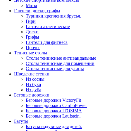
Детские спортивные комплексы
Маты
Гантели, диски, грифы
Турники,крепления,брусья.
Гири
Гантели атлетические
Диски
Грифы
Гантели для фитнеса
Прочее
Тенисные столы
Столы теннисные антивандальные
Столы теннисные для помещений
Столы теннисные для улицы
Шведские стенки
Из сосны
Из бука
Из дуба
Беговые дорожки
Беговые дорожки VictoryFit
Беговые дорожки CardioPower
Беговые дорожки ITOSIMA
Беговые дорожки Laufstein.
Батуты
Батуты надувные для детей.