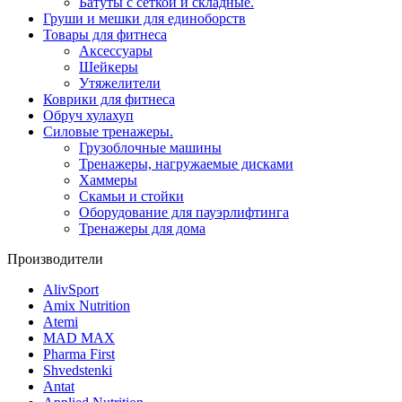
Батуты с сеткой и складные.
Груши и мешки для единоборств
Товары для фитнеса
Aксессуары
Шейкеры
Утяжелители
Коврики для фитнеса
Обруч хулахуп
Силовые тренажеры.
Грузоблочные машины
Тренажеры, нагружаемые дисками
Хаммеры
Скамьи и стойки
Оборудование для пауэрлифтинга
Тренажеры для дома
Производители
AlivSport
Amix Nutrition
Atemi
MAD MAX
Pharma First
Shvedstenki
Antat