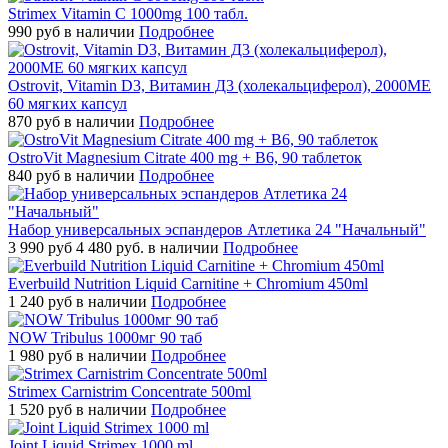
Strimex Vitamin C 1000mg 100 табл.
990
руб
в наличии
Подробнее
Ostrovit, Vitamin D3, Витамин Д3 (холекальциферол), 2000МЕ
60 мягких капсул
870
руб
в наличии
Подробнее
OstroVit Magnesium Citrate 400 mg + B6, 90 таблеток
840
руб
в наличии
Подробнее
Набор универсальных эспандеров Атлетика 24 "Начальный"
3 990
руб
4 480 руб.
в наличии
Подробнее
Everbuild Nutrition Liquid Carnitine + Chromium 450ml
1 240
руб
в наличии
Подробнее
NOW Tribulus 1000мг 90 таб
1 980
руб
в наличии
Подробнее
Strimex Carnistrim Concentrate 500ml
1 520
руб
в наличии
Подробнее
Joint Liquid Strimex 1000 ml