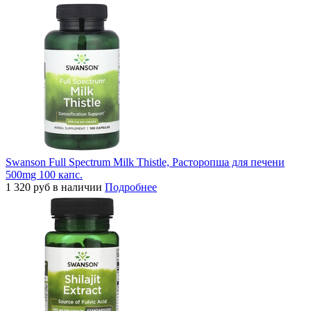
Swanson Full Spectrum Milk Thistle, Расторопша для печени
500mg 100 капс.
1 320
руб
в наличии
Подробнее