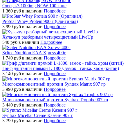
Omega-3 1000mg NOW 100 капс
1 360
руб
в наличии
Подробнее
ProStar Whey Protein 900 г (Оригинал)
3 990
руб
в наличии
Подробнее
Хула-хуп разборный четырехцветный LiveUp
540
руб
в наличии
Подробнее
Scitec Nutrition EAA Xpress 400г
1 740
руб
в наличии
Подробнее
Гриф д/штанги прямой L-1800, замок - гайка, хром (китай)
3 140
руб
в наличии
Подробнее
Многокомпонентный протеин Syntrax Matrix 907 гр
3 990
руб
в наличии
Подробнее
Многокомпонентный протеин Syntrax Trophix 907 гр
3 440
руб
в наличии
Подробнее
Syntrax Micellar Creme Казеин 907 г
3 790
руб
в наличии
Подробнее