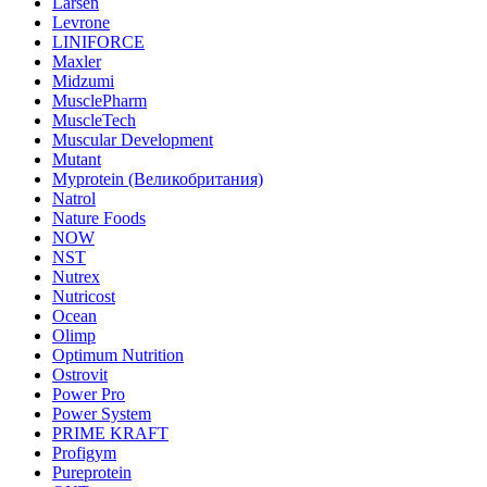
Larsen
Levrone
LINIFORCE
Maxler
Midzumi
MusclePharm
MuscleTech
Muscular Development
Mutant
Myprotein (Великобритания)
Natrol
Nature Foods
NOW
NST
Nutrex
Nutricost
Ocean
Olimp
Optimum Nutrition
Ostrovit
Power Pro
Power System
PRIME KRAFT
Profigym
Pureprotein