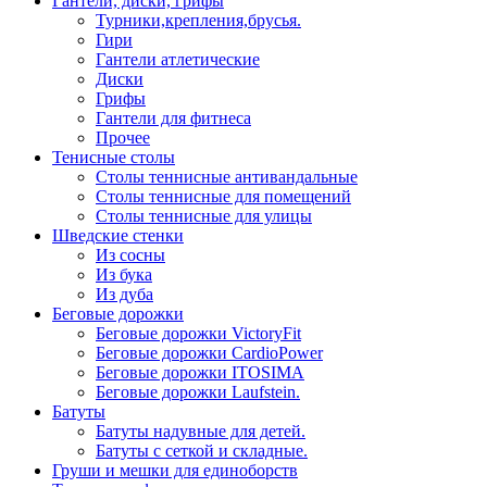
Гантели, диски, грифы
Турники,крепления,брусья.
Гири
Гантели атлетические
Диски
Грифы
Гантели для фитнеса
Прочее
Тенисные столы
Столы теннисные антивандальные
Столы теннисные для помещений
Столы теннисные для улицы
Шведские стенки
Из сосны
Из бука
Из дуба
Беговые дорожки
Беговые дорожки VictoryFit
Беговые дорожки CardioPower
Беговые дорожки ITOSIMA
Беговые дорожки Laufstein.
Батуты
Батуты надувные для детей.
Батуты с сеткой и складные.
Груши и мешки для единоборств