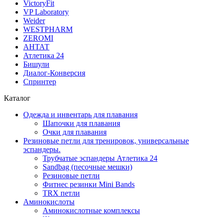
VictoryFit
VP Laboratory
Weider
WESTPHARM
ZEROMI
АНТАТ
Атлетика 24
Бишули
Диалог-Конверсия
Спринтер
Каталог
Одежда и инвентарь для плавания
Шапочки для плавания
Очки для плавания
Резиновые петли для тренировок, универсальные
эспандеры.
Трубчатые эспандеры Атлетика 24
Sandbag (песочные мешки)
Резиновые петли
Фитнес резинки Mini Bands
TRX петли
Аминокислоты
Аминокислотные комплексы