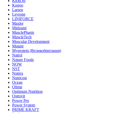
KickOff
Kugoo
Larsen
Levrone
LINIFORCE
Maxler
Midzumi
MusclePharm
MuscleTech
Muscular Development
Mutant
Myprotein (Великобритания)
Natrol
Nature Foods
NOW
NST
Nutrex
Nutricost
Ocean
Olimp
Optimum Nutrition
Ostrovit
Power Pro
Power System
PRIME KRAFT