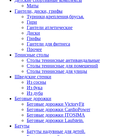
Детские спортивные комплексы
Маты
Гантели, диски, грифы
Турники,крепления,брусья.
Гири
Гантели атлетические
Диски
Грифы
Гантели для фитнеса
Прочее
Тенисные столы
Столы теннисные антивандальные
Столы теннисные для помещений
Столы теннисные для улицы
Шведские стенки
Из сосны
Из бука
Из дуба
Беговые дорожки
Беговые дорожки VictoryFit
Беговые дорожки CardioPower
Беговые дорожки ITOSIMA
Беговые дорожки Laufstein.
Батуты
Батуты надувные для детей.