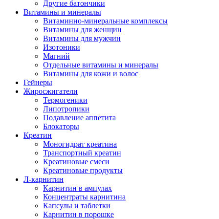
Другие батончики
Витамины и минералы
Витаминно-минеральные комплексы
Витамины для женщин
Витамины для мужчин
Изотоники
Магний
Отдельные витамины и минералы
Витамины для кожи и волос
Гейнеры
Жиросжигатели
Термогеники
Липотропики
Подавление аппетита
Блокаторы
Креатин
Моногидрат креатина
Транспортный креатин
Креатиновые смеси
Креатиновые продукты
Л-карнитин
Карнитин в ампулах
Концентраты карнитина
Капсулы и таблетки
Карнитин в порошке