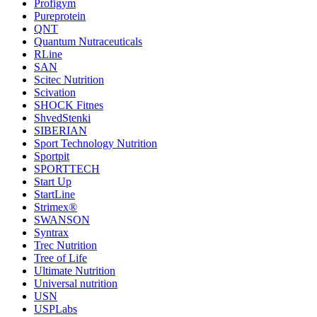
Profigym
Pureprotein
QNT
Quantum Nutraceuticals
RLine
SAN
Scitec Nutrition
Scivation
SHOCK Fitnes
ShvedStenki
SIBERIAN
Sport Technology Nutrition
Sportpit
SPORTTECH
Start Up
StartLine
Strimex®
SWANSON
Syntrax
Trec Nutrition
Tree of Life
Ultimate Nutrition
Universal nutrition
USN
USPLabs