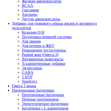
Жидкие аминокислоты
BCAA
Глютамин
Аргинин
Другие аминокислоты
Добавки для здорового образа жизни и активного
долголетия
Коэнзим Q10
Поддержка нервной системы
Для зрения
Для печени и ЖКТ
Повышение тестостерона.
Рыбий жир (Омега-3)
Витаминные комплексы
Л-карнитиновые добавки
Экдистерон
GABA
5 HTP
Трибулус
Омега 3 жиры
Протеиновые батончики
Протеиновые батончики
Печенье протеиновое
Энергетические батончики
Батончики с L-карнитином