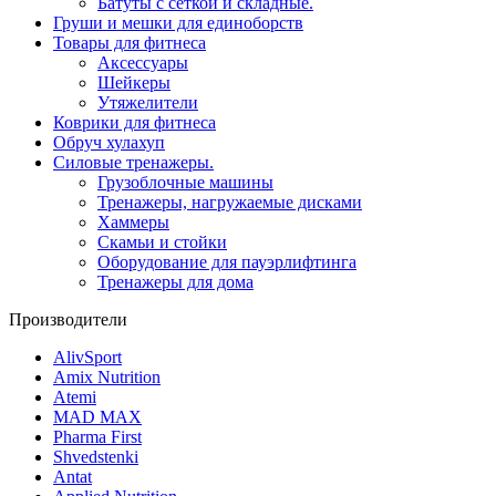
Батуты с сеткой и складные.
Груши и мешки для единоборств
Товары для фитнеса
Aксессуары
Шейкеры
Утяжелители
Коврики для фитнеса
Обруч хулахуп
Силовые тренажеры.
Грузоблочные машины
Тренажеры, нагружаемые дисками
Хаммеры
Скамьи и стойки
Оборудование для пауэрлифтинга
Тренажеры для дома
Производители
AlivSport
Amix Nutrition
Atemi
MAD MAX
Pharma First
Shvedstenki
Antat