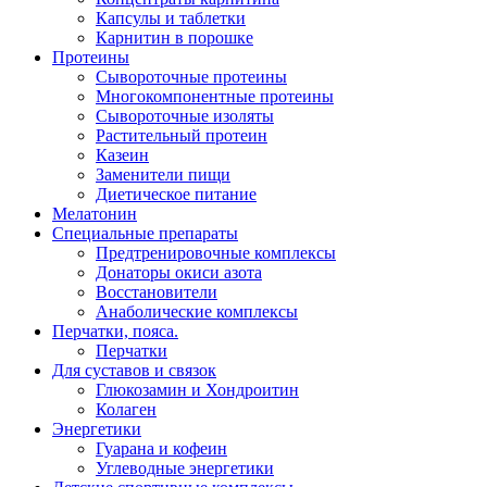
Капсулы и таблетки
Карнитин в порошке
Протеины
Сывороточные протеины
Многокомпонентные протеины
Сывороточные изоляты
Растительный протеин
Казеин
Заменители пищи
Диетическое питание
Мелатонин
Специальные препараты
Предтренировочные комплексы
Донаторы окиси азота
Восстановители
Анаболические комплексы
Перчатки, пояса.
Перчатки
Для суставов и связок
Глюкозамин и Хондроитин
Колаген
Энергетики
Гуарана и кофеин
Углеводные энергетики