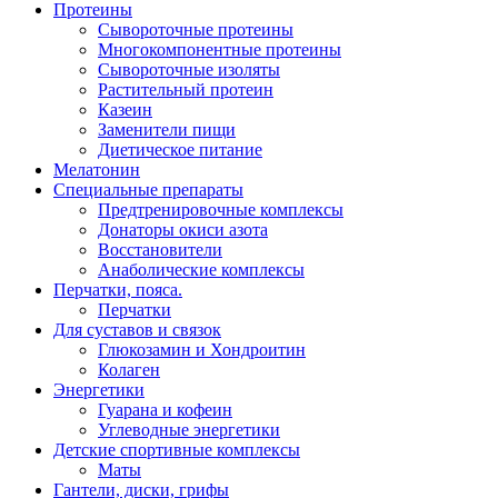
Протеины
Сывороточные протеины
Многокомпонентные протеины
Сывороточные изоляты
Растительный протеин
Казеин
Заменители пищи
Диетическое питание
Мелатонин
Специальные препараты
Предтренировочные комплексы
Донаторы окиси азота
Восстановители
Анаболические комплексы
Перчатки, пояса.
Перчатки
Для суставов и связок
Глюкозамин и Хондроитин
Колаген
Энергетики
Гуарана и кофеин
Углеводные энергетики
Детские спортивные комплексы
Маты
Гантели, диски, грифы