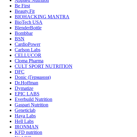
Applied Nutrition
Be First
Beauty.Fit
BIOHACKING MANTRA
BioTech USA
BlenderBottle
Bombbar
BSN
CardioPower
Carlson Labs
CELLUCOR
Cloma Pharma
CULT SPORT NUTRITION
DFC
Donic (Германия)
Dr.Hoffman
Dymatize
EPIC LABS
Everbuild Nutrition
Gaspari Nutrition
Geneticlab
Haya Labs
Hell Labs
IRONMAN
KFD nutrition