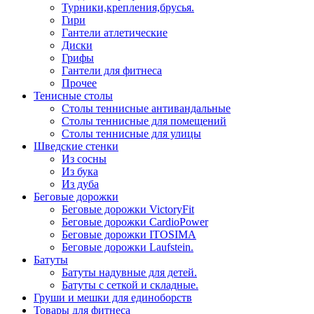
Турники,крепления,брусья.
Гири
Гантели атлетические
Диски
Грифы
Гантели для фитнеса
Прочее
Тенисные столы
Столы теннисные антивандальные
Столы теннисные для помещений
Столы теннисные для улицы
Шведские стенки
Из сосны
Из бука
Из дуба
Беговые дорожки
Беговые дорожки VictoryFit
Беговые дорожки CardioPower
Беговые дорожки ITOSIMA
Беговые дорожки Laufstein.
Батуты
Батуты надувные для детей.
Батуты с сеткой и складные.
Груши и мешки для единоборств
Товары для фитнеса