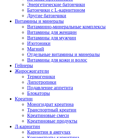
Энергетические батончики
Батончики с L-карнитином
Другие батончики
Витамины и минералы
Витаминно-минеральные комплексы
Витамины для женщин
Витамины для мужчин
Изотоники
Магний
Отдельные витамины и минералы
Витамины для кожи и волос
Гейнеры
Жиросжигатели
Термогеники
Липотропики
Подавление аппетита
Блокаторы
Креатин
Моногидрат креатина
Транспортный креатин
Креатиновые смеси
Креатиновые продукты
Л-карнитин
Карнитин в ампулах
Концентраты карнитина