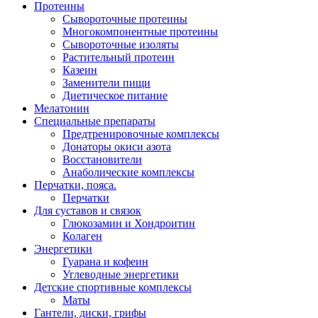
Протеины
Сывороточные протеины
Многокомпонентные протеины
Сывороточные изоляты
Растительный протеин
Казеин
Заменители пищи
Диетическое питание
Мелатонин
Специальные препараты
Предтренировочные комплексы
Донаторы окиси азота
Восстановители
Анаболические комплексы
Перчатки, пояса.
Перчатки
Для суставов и связок
Глюкозамин и Хондроитин
Колаген
Энергетики
Гуарана и кофеин
Углеводные энергетики
Детские спортивные комплексы
Маты
Гантели, диски, грифы