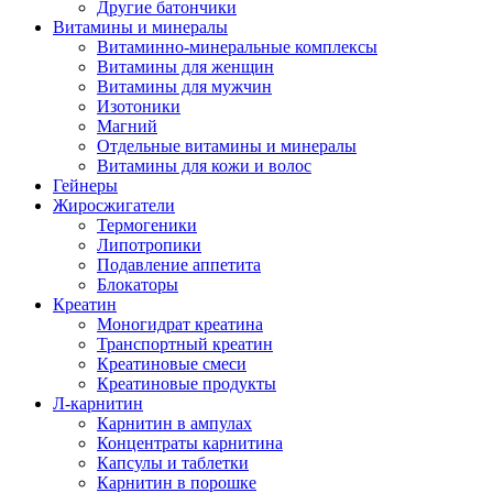
Другие батончики
Витамины и минералы
Витаминно-минеральные комплексы
Витамины для женщин
Витамины для мужчин
Изотоники
Магний
Отдельные витамины и минералы
Витамины для кожи и волос
Гейнеры
Жиросжигатели
Термогеники
Липотропики
Подавление аппетита
Блокаторы
Креатин
Моногидрат креатина
Транспортный креатин
Креатиновые смеси
Креатиновые продукты
Л-карнитин
Карнитин в ампулах
Концентраты карнитина
Капсулы и таблетки
Карнитин в порошке