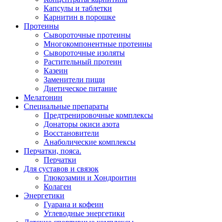
Капсулы и таблетки
Карнитин в порошке
Протеины
Сывороточные протеины
Многокомпонентные протеины
Сывороточные изоляты
Растительный протеин
Казеин
Заменители пищи
Диетическое питание
Мелатонин
Специальные препараты
Предтренировочные комплексы
Донаторы окиси азота
Восстановители
Анаболические комплексы
Перчатки, пояса.
Перчатки
Для суставов и связок
Глюкозамин и Хондроитин
Колаген
Энергетики
Гуарана и кофеин
Углеводные энергетики