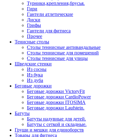
Турники,крепления,брусья.
Гири
Гантели атлетические
Диски
Грифы
Гантели для фитнеса
Прочее
Тенисные столы
Столы теннисные антивандальные
Столы теннисные для помещений
Столы теннисные для улицы
Шведские стенки
Из сосны
Из бука
Из дуба
Беговые дорожки
Беговые дорожки VictoryFit
Беговые дорожки CardioPower
Беговые дорожки ITOSIMA
Беговые дорожки Laufstein.
Батуты
Батуты надувные для детей.
Батуты с сеткой и складные.
Груши и мешки для единоборств
Товары для фитнеса