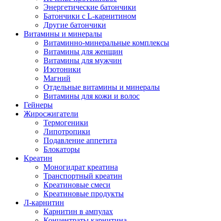
Энергетические батончики
Батончики с L-карнитином
Другие батончики
Витамины и минералы
Витаминно-минеральные комплексы
Витамины для женщин
Витамины для мужчин
Изотоники
Магний
Отдельные витамины и минералы
Витамины для кожи и волос
Гейнеры
Жиросжигатели
Термогеники
Липотропики
Подавление аппетита
Блокаторы
Креатин
Моногидрат креатина
Транспортный креатин
Креатиновые смеси
Креатиновые продукты
Л-карнитин
Карнитин в ампулах
Концентраты карнитина