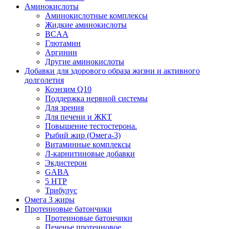
Аминокислоты
Аминокислотные комплексы
Жидкие аминокислоты
BCAA
Глютамин
Аргинин
Другие аминокислоты
Добавки для здорового образа жизни и активного
долголетия
Коэнзим Q10
Поддержка нервной системы
Для зрения
Для печени и ЖКТ
Повышение тестостерона.
Рыбий жир (Омега-3)
Витаминные комплексы
Л-карнитиновые добавки
Экдистерон
GABA
5 HTP
Трибулус
Омега 3 жиры
Протеиновые батончики
Протеиновые батончики
Печенье протеиновое