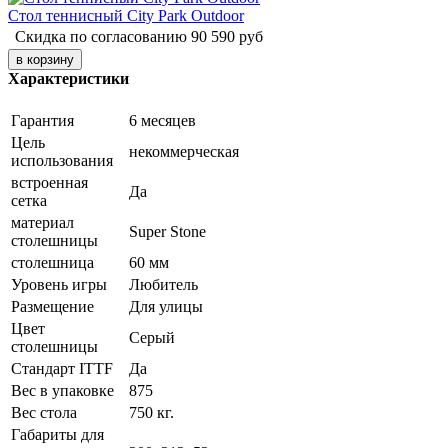
Стол теннисный City Park Outdoor
Скидка по согласованию
90 590
руб
Характеристики
Гарантия
6 месяцев
Цель
некоммерческая
использования
встроенная
Да
сетка
материал
Super Stone
столешницы
столешница
60 мм
Уровень игры
Любитель
Размещение
Для улицы
Цвет
Серый
столешницы
Стандарт ITTF
Да
Вес в упаковке
875
Вес стола
750 кг.
Габариты для