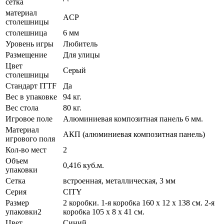
сетка
материал
ACP
столешницы
столешница
6 мм
Уровень игры
Любитель
Размещение
Для улицы
Цвет
Серый
столешницы
Стандарт ITTF
Да
Вес в упаковке
94 кг.
Вес стола
80 кг.
Игровое поле
Алюминиевая композитная панель 6 мм.
Материал
АКП (алюминиевая композитная панель)
игрового поля
Кол-во мест
2
Объем
0,416 куб.м.
упаковки
Сетка
встроенная, металлическая, 3 мм
Серия
CITY
Размер
2 коробки. 1-я коробка 160 х 12 х 138 см. 2-я
упаковки2
коробка 105 х 8 х 41 см.
Цвет
Синий