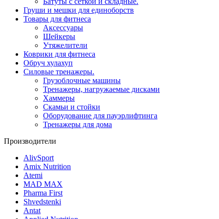
Батуты с сеткой и складные.
Груши и мешки для единоборств
Товары для фитнеса
Aксессуары
Шейкеры
Утяжелители
Коврики для фитнеса
Обруч хулахуп
Силовые тренажеры.
Грузоблочные машины
Тренажеры, нагружаемые дисками
Хаммеры
Скамьи и стойки
Оборудование для пауэрлифтинга
Тренажеры для дома
Производители
AlivSport
Amix Nutrition
Atemi
MAD MAX
Pharma First
Shvedstenki
Antat