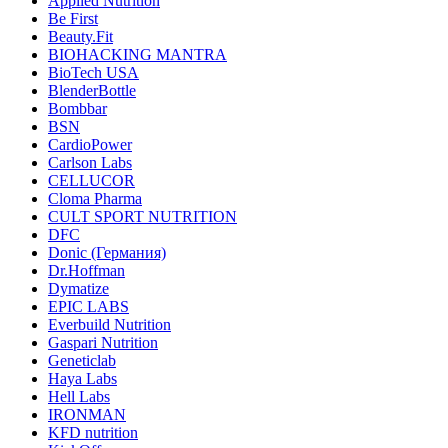
Applied Nutrition
Be First
Beauty.Fit
BIOHACKING MANTRA
BioTech USA
BlenderBottle
Bombbar
BSN
CardioPower
Carlson Labs
CELLUCOR
Cloma Pharma
CULT SPORT NUTRITION
DFC
Donic (Германия)
Dr.Hoffman
Dymatize
EPIC LABS
Everbuild Nutrition
Gaspari Nutrition
Geneticlab
Haya Labs
Hell Labs
IRONMAN
KFD nutrition