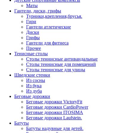
Детские спортивные комплексы
Маты
Гантели, диски, грифы
Турники,крепления,брусья.
Гири
Гантели атлетические
Диски
Грифы
Гантели для фитнеса
Прочее
Тенисные столы
Столы теннисные антивандальные
Столы теннисные для помещений
Столы теннисные для улицы
Шведские стенки
Из сосны
Из бука
Из дуба
Беговые дорожки
Беговые дорожки VictoryFit
Беговые дорожки CardioPower
Беговые дорожки ITOSIMA
Беговые дорожки Laufstein.
Батуты
Батуты надувные для детей.