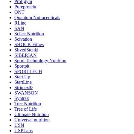
Profigym
Pureprotein
QNT
Quantum Nutraceuticals
RLine
SAN
Scitec Nutrition
Scivation
SHOCK Fitnes
ShvedStenki
SIBERIAN
Sport Technology Nutrition
Sportpit
SPORTTECH
Start Up
StartLine
Strimex®
SWANSON
Syntrax
Trec Nutrition
Tree of Life
Ultimate Nutrition
Universal nutrition
USN
USPLabs