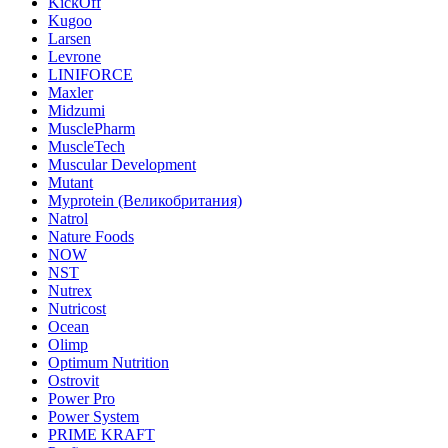
KickOff
Kugoo
Larsen
Levrone
LINIFORCE
Maxler
Midzumi
MusclePharm
MuscleTech
Muscular Development
Mutant
Myprotein (Великобритания)
Natrol
Nature Foods
NOW
NST
Nutrex
Nutricost
Ocean
Olimp
Optimum Nutrition
Ostrovit
Power Pro
Power System
PRIME KRAFT