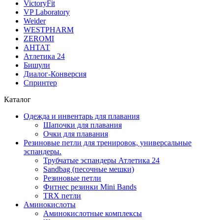
VictoryFit
VP Laboratory
Weider
WESTPHARM
ZEROMI
АНТАТ
Атлетика 24
Бишули
Диалог-Конверсия
Спринтер
Каталог
Одежда и инвентарь для плавания
Шапочки для плавания
Очки для плавания
Резиновые петли для тренировок, универсальные
эспандеры.
Трубчатые эспандеры Атлетика 24
Sandbag (песочные мешки)
Резиновые петли
Фитнес резинки Mini Bands
TRX петли
Аминокислоты
Аминокислотные комплексы