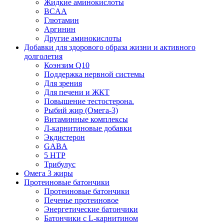
Жидкие аминокислоты
BCAA
Глютамин
Аргинин
Другие аминокислоты
Добавки для здорового образа жизни и активного
долголетия
Коэнзим Q10
Поддержка нервной системы
Для зрения
Для печени и ЖКТ
Повышение тестостерона.
Рыбий жир (Омега-3)
Витаминные комплексы
Л-карнитиновые добавки
Экдистерон
GABA
5 HTP
Трибулус
Омега 3 жиры
Протеиновые батончики
Протеиновые батончики
Печенье протеиновое
Энергетические батончики
Батончики с L-карнитином