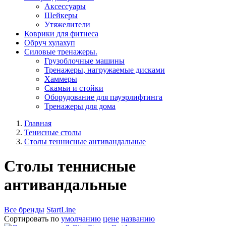
Aксессуары
Шейкеры
Утяжелители
Коврики для фитнеса
Обруч хулахуп
Силовые тренажеры.
Грузоблочные машины
Тренажеры, нагружаемые дисками
Хаммеры
Скамьи и стойки
Оборудование для пауэрлифтинга
Тренажеры для дома
Главная
Тенисные столы
Столы теннисные антивандальные
Столы теннисные
антивандальные
Все бренды
StartLine
Сортировать по
умолчанию
цене
названию