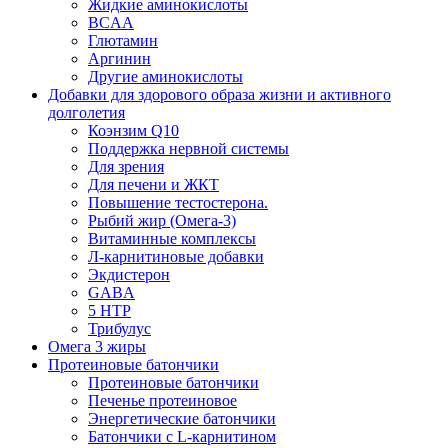
Жидкие аминокислоты
BCAA
Глютамин
Аргинин
Другие аминокислоты
Добавки для здорового образа жизни и активного
долголетия
Коэнзим Q10
Поддержка нервной системы
Для зрения
Для печени и ЖКТ
Повышение тестостерона.
Рыбий жир (Омега-3)
Витаминные комплексы
Л-карнитиновые добавки
Экдистерон
GABA
5 HTP
Трибулус
Омега 3 жиры
Протеиновые батончики
Протеиновые батончики
Печенье протеиновое
Энергетические батончики
Батончики с L-карнитином