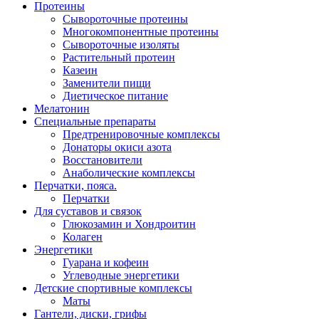
Протеины
Сывороточные протеины
Многокомпонентные протеины
Сывороточные изоляты
Растительный протеин
Казеин
Заменители пищи
Диетическое питание
Мелатонин
Специальные препараты
Предтренировочные комплексы
Донаторы окиси азота
Восстановители
Анаболические комплексы
Перчатки, пояса.
Перчатки
Для суставов и связок
Глюкозамин и Хондроитин
Колаген
Энергетики
Гуарана и кофеин
Углеводные энергетики
Детские спортивные комплексы
Маты
Гантели, диски, грифы