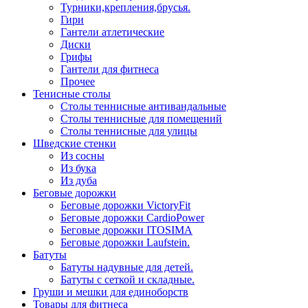
Турники,крепления,брусья.
Гири
Гантели атлетические
Диски
Грифы
Гантели для фитнеса
Прочее
Тенисные столы
Столы теннисные антивандальные
Столы теннисные для помещений
Столы теннисные для улицы
Шведские стенки
Из сосны
Из бука
Из дуба
Беговые дорожки
Беговые дорожки VictoryFit
Беговые дорожки CardioPower
Беговые дорожки ITOSIMA
Беговые дорожки Laufstein.
Батуты
Батуты надувные для детей.
Батуты с сеткой и складные.
Груши и мешки для единоборств
Товары для фитнеса