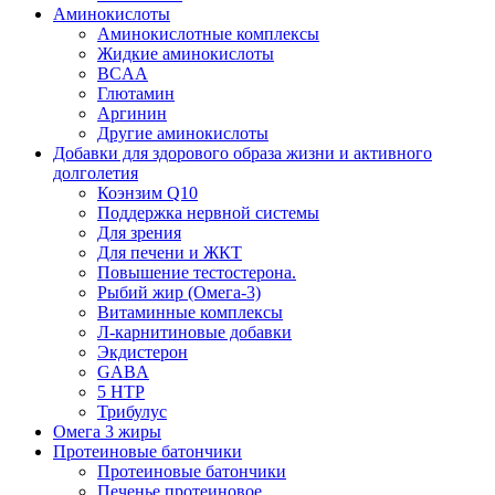
Аминокислоты
Аминокислотные комплексы
Жидкие аминокислоты
BCAA
Глютамин
Аргинин
Другие аминокислоты
Добавки для здорового образа жизни и активного
долголетия
Коэнзим Q10
Поддержка нервной системы
Для зрения
Для печени и ЖКТ
Повышение тестостерона.
Рыбий жир (Омега-3)
Витаминные комплексы
Л-карнитиновые добавки
Экдистерон
GABA
5 HTP
Трибулус
Омега 3 жиры
Протеиновые батончики
Протеиновые батончики
Печенье протеиновое