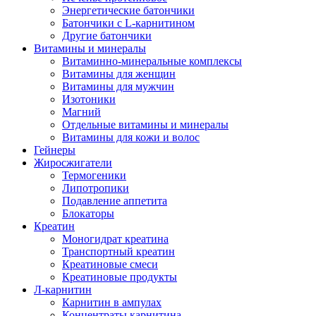
Энергетические батончики
Батончики с L-карнитином
Другие батончики
Витамины и минералы
Витаминно-минеральные комплексы
Витамины для женщин
Витамины для мужчин
Изотоники
Магний
Отдельные витамины и минералы
Витамины для кожи и волос
Гейнеры
Жиросжигатели
Термогеники
Липотропики
Подавление аппетита
Блокаторы
Креатин
Моногидрат креатина
Транспортный креатин
Креатиновые смеси
Креатиновые продукты
Л-карнитин
Карнитин в ампулах
Концентраты карнитина