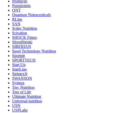
Profigym
Pureprotein
QNT
Quantum Nutraceuticals
RLine
SAN
Scitec Nutrition
Scivation
SHOCK Fitnes
ShvedStenki
SIBERIAN
Sport Technology Nutrition
Sportpit
SPORTTECH
Start Up
StartLine
Strimex®
SWANSON
Syntrax
Trec Nutrition
Tree of Life
Ultimate Nutrition
Universal nutrition
USN
USPLabs