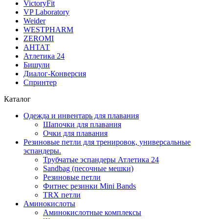
VictoryFit
VP Laboratory
Weider
WESTPHARM
ZEROMI
АНТАТ
Атлетика 24
Бишули
Диалог-Конверсия
Спринтер
Каталог
Одежда и инвентарь для плавания
Шапочки для плавания
Очки для плавания
Резиновые петли для тренировок, универсальные
эспандеры.
Трубчатые эспандеры Атлетика 24
Sandbag (песочные мешки)
Резиновые петли
Фитнес резинки Mini Bands
TRX петли
Аминокислоты
Аминокислотные комплексы