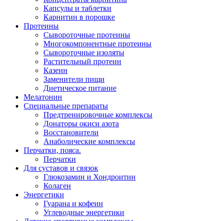
Капсулы и таблетки
Карнитин в порошке
Протеины
Сывороточные протеины
Многокомпонентные протеины
Сывороточные изоляты
Растительный протеин
Казеин
Заменители пищи
Диетическое питание
Мелатонин
Специальные препараты
Предтренировочные комплексы
Донаторы окиси азота
Восстановители
Анаболические комплексы
Перчатки, пояса.
Перчатки
Для суставов и связок
Глюкозамин и Хондроитин
Колаген
Энергетики
Гуарана и кофеин
Углеводные энергетики