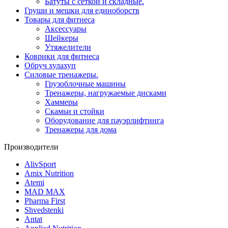
Батуты с сеткой и складные.
Груши и мешки для единоборств
Товары для фитнеса
Aксессуары
Шейкеры
Утяжелители
Коврики для фитнеса
Обруч хулахуп
Силовые тренажеры.
Грузоблочные машины
Тренажеры, нагружаемые дисками
Хаммеры
Скамьи и стойки
Оборудование для пауэрлифтинга
Тренажеры для дома
Производители
AlivSport
Amix Nutrition
Atemi
MAD MAX
Pharma First
Shvedstenki
Antat