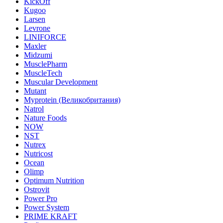
KickOff
Kugoo
Larsen
Levrone
LINIFORCE
Maxler
Midzumi
MusclePharm
MuscleTech
Muscular Development
Mutant
Myprotein (Великобритания)
Natrol
Nature Foods
NOW
NST
Nutrex
Nutricost
Ocean
Olimp
Optimum Nutrition
Ostrovit
Power Pro
Power System
PRIME KRAFT