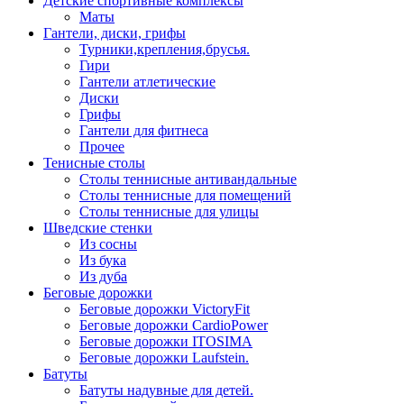
Детские спортивные комплексы
Маты
Гантели, диски, грифы
Турники,крепления,брусья.
Гири
Гантели атлетические
Диски
Грифы
Гантели для фитнеса
Прочее
Тенисные столы
Столы теннисные антивандальные
Столы теннисные для помещений
Столы теннисные для улицы
Шведские стенки
Из сосны
Из бука
Из дуба
Беговые дорожки
Беговые дорожки VictoryFit
Беговые дорожки CardioPower
Беговые дорожки ITOSIMA
Беговые дорожки Laufstein.
Батуты
Батуты надувные для детей.