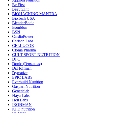
Applied Nutrition
Be First
Beauty.Fit
BIOHACKING MANTRA
BioTech USA
BlenderBottle
Bombbar
BSN
CardioPower
Carlson Labs
CELLUCOR
Cloma Pharma
CULT SPORT NUTRITION
DFC
Donic (Германия)
Dr.Hoffman
Dymatize
EPIC LABS
Everbuild Nutrition
Gaspari Nutrition
Geneticlab
Haya Labs
Hell Labs
IRONMAN
KFD nutrition