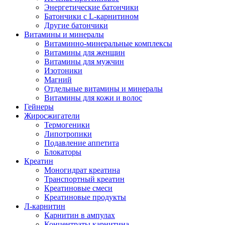
Энергетические батончики
Батончики с L-карнитином
Другие батончики
Витамины и минералы
Витаминно-минеральные комплексы
Витамины для женщин
Витамины для мужчин
Изотоники
Магний
Отдельные витамины и минералы
Витамины для кожи и волос
Гейнеры
Жиросжигатели
Термогеники
Липотропики
Подавление аппетита
Блокаторы
Креатин
Моногидрат креатина
Транспортный креатин
Креатиновые смеси
Креатиновые продукты
Л-карнитин
Карнитин в ампулах
Концентраты карнитина