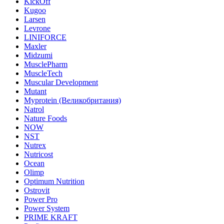
KickOff
Kugoo
Larsen
Levrone
LINIFORCE
Maxler
Midzumi
MusclePharm
MuscleTech
Muscular Development
Mutant
Myprotein (Великобритания)
Natrol
Nature Foods
NOW
NST
Nutrex
Nutricost
Ocean
Olimp
Optimum Nutrition
Ostrovit
Power Pro
Power System
PRIME KRAFT