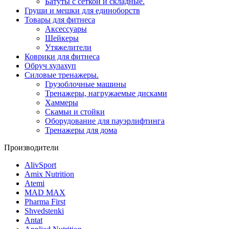
Батуты с сеткой и складные.
Груши и мешки для единоборств
Товары для фитнеса
Aксессуары
Шейкеры
Утяжелители
Коврики для фитнеса
Обруч хулахуп
Силовые тренажеры.
Грузоблочные машины
Тренажеры, нагружаемые дисками
Хаммеры
Скамьи и стойки
Оборудование для пауэрлифтинга
Тренажеры для дома
Производители
AlivSport
Amix Nutrition
Atemi
MAD MAX
Pharma First
Shvedstenki
Antat