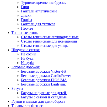
Турники,крепления,брусья.
Гири
Гантели атлетические
Диски
Грифы
Гантели для фитнеса
Прочее
Тенисные столы
Столы теннисные антивандальные
Столы теннисные для помещений
Столы теннисные для улицы
Шведские стенки
Из сосны
Из бука
Из дуба
Беговые дорожки
Беговые дорожки VictoryFit
Беговые дорожки CardioPower
Беговые дорожки ITOSIMA
Беговые дорожки Laufstein.
Батуты
Батуты надувные для детей.
Батуты с сеткой и складные.
Груши и мешки для единоборств
Товары для фитнеса