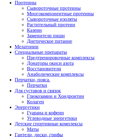
Протеины
Сывороточные протеины
Многокомпонентные протеины
Сывороточные изоляты
Растительный протеин
Казеин
Заменители пищи
Диетическое питание
Мелатонин
Специальные препараты
Предтренировочные комплексы
Донаторы окиси азота
Восстановители
Анаболические комплексы
Перчатки, пояса.
Перчатки
Для суставов и связок
Глюкозамин и Хондроитин
Колаген
Энергетики
Гуарана и кофеин
Углеводные энергетики
Детские спортивные комплексы
Маты
Гантели, диски, грифы