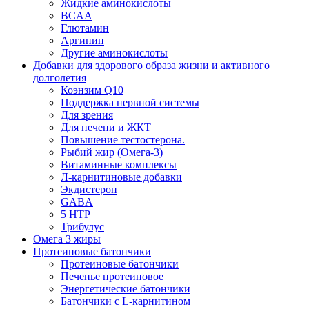
Жидкие аминокислоты
BCAA
Глютамин
Аргинин
Другие аминокислоты
Добавки для здорового образа жизни и активного
долголетия
Коэнзим Q10
Поддержка нервной системы
Для зрения
Для печени и ЖКТ
Повышение тестостерона.
Рыбий жир (Омега-3)
Витаминные комплексы
Л-карнитиновые добавки
Экдистерон
GABA
5 HTP
Трибулус
Омега 3 жиры
Протеиновые батончики
Протеиновые батончики
Печенье протеиновое
Энергетические батончики
Батончики с L-карнитином