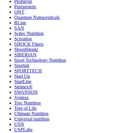
Profigym
Pureprotein
QNT
Quantum Nutraceuticals
RLine
SAN
Scitec Nutrition
Scivation
SHOCK Fitnes
ShvedStenki
SIBERIAN
Sport Technology Nutrition
Sportpit
SPORTTECH
Start Up
StartLine
Strimex®
SWANSON
Syntrax
Trec Nutrition
Tree of Life
Ultimate Nutrition
Universal nutrition
USN
USPLabs