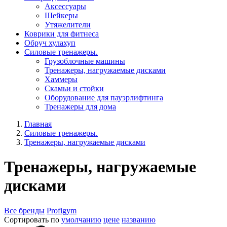
Aксессуары
Шейкеры
Утяжелители
Коврики для фитнеса
Обруч хулахуп
Силовые тренажеры.
Грузоблочные машины
Тренажеры, нагружаемые дисками
Хаммеры
Скамьи и стойки
Оборудование для пауэрлифтинга
Тренажеры для дома
Главная
Силовые тренажеры.
Тренажеры, нагружаемые дисками
Тренажеры, нагружаемые
дисками
Все бренды
Profigym
Сортировать по
умолчанию
цене
названию