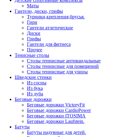
Детские спортивные комплексы
Маты
Гантели, диски, грифы
Турники,крепления,брусья.
Гири
Гантели атлетические
Диски
Грифы
Гантели для фитнеса
Прочее
Тенисные столы
Столы теннисные антивандальные
Столы теннисные для помещений
Столы теннисные для улицы
Шведские стенки
Из сосны
Из бука
Из дуба
Беговые дорожки
Беговые дорожки VictoryFit
Беговые дорожки CardioPower
Беговые дорожки ITOSIMA
Беговые дорожки Laufstein.
Батуты
Батуты надувные для детей.