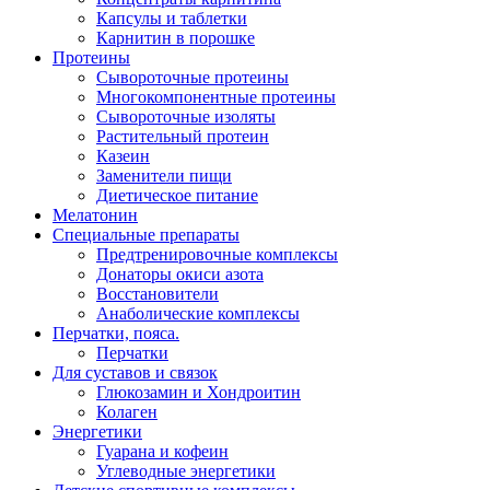
Капсулы и таблетки
Карнитин в порошке
Протеины
Сывороточные протеины
Многокомпонентные протеины
Сывороточные изоляты
Растительный протеин
Казеин
Заменители пищи
Диетическое питание
Мелатонин
Специальные препараты
Предтренировочные комплексы
Донаторы окиси азота
Восстановители
Анаболические комплексы
Перчатки, пояса.
Перчатки
Для суставов и связок
Глюкозамин и Хондроитин
Колаген
Энергетики
Гуарана и кофеин
Углеводные энергетики