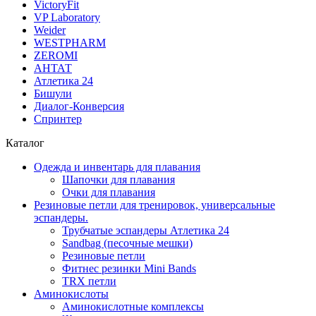
VictoryFit
VP Laboratory
Weider
WESTPHARM
ZEROMI
АНТАТ
Атлетика 24
Бишули
Диалог-Конверсия
Спринтер
Каталог
Одежда и инвентарь для плавания
Шапочки для плавания
Очки для плавания
Резиновые петли для тренировок, универсальные
эспандеры.
Трубчатые эспандеры Атлетика 24
Sandbag (песочные мешки)
Резиновые петли
Фитнес резинки Mini Bands
TRX петли
Аминокислоты
Аминокислотные комплексы