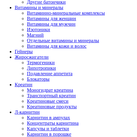
Другие батончики
Витамины и минералы
Витаминно-минеральные комплексы
Витамины для женщин
Витамины для мужчин
Изотоники
Магний
Отдельные витамины и минералы
Витамины для кожи и волос
Гейнеры
Жиросжигатели
Термогеники
Липотропики
Подавление аппетита
Блокаторы
Креатин
Моногидрат креатина
Транспортный креатин
Креатиновые смеси
Креатиновые продукты
Л-карнитин
Карнитин в ампулах
Концентраты карнитина
Капсулы и таблетки
Карнитин в порошке