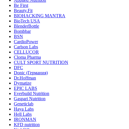
Applied Nutrition
Be First
Beauty.Fit
BIOHACKING MANTRA
BioTech USA
BlenderBottle
Bombbar
BSN
CardioPower
Carlson Labs
CELLUCOR
Cloma Pharma
CULT SPORT NUTRITION
DFC
Donic (Германия)
Dr.Hoffman
Dymatize
EPIC LABS
Everbuild Nutrition
Gaspari Nutrition
Geneticlab
Haya Labs
Hell Labs
IRONMAN
KFD nutrition