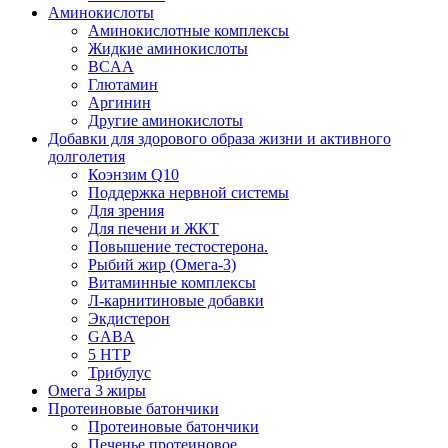
Аминокислоты
Аминокислотные комплексы
Жидкие аминокислоты
BCAA
Глютамин
Аргинин
Другие аминокислоты
Добавки для здорового образа жизни и активного
долголетия
Коэнзим Q10
Поддержка нервной системы
Для зрения
Для печени и ЖКТ
Повышение тестостерона.
Рыбий жир (Омега-3)
Витаминные комплексы
Л-карнитиновые добавки
Экдистерон
GABA
5 HTP
Трибулус
Омега 3 жиры
Протеиновые батончики
Протеиновые батончики
Печенье протеиновое