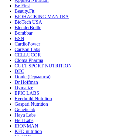
Applied Nutrition
Be First
Beauty.Fit
BIOHACKING MANTRA
BioTech USA
BlenderBottle
Bombbar
BSN
CardioPower
Carlson Labs
CELLUCOR
Cloma Pharma
CULT SPORT NUTRITION
DFC
Donic (Германия)
Dr.Hoffman
Dymatize
EPIC LABS
Everbuild Nutrition
Gaspari Nutrition
Geneticlab
Haya Labs
Hell Labs
IRONMAN
KFD nutrition