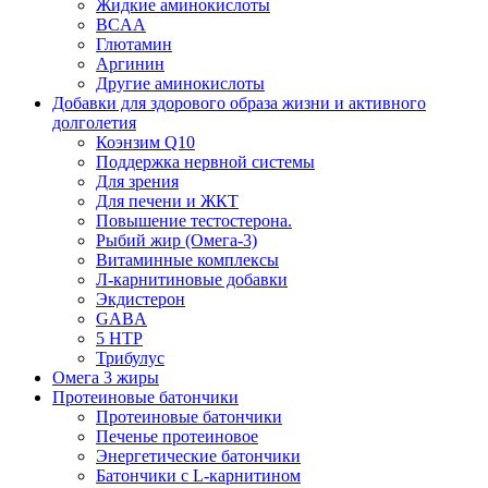
Жидкие аминокислоты
BCAA
Глютамин
Аргинин
Другие аминокислоты
Добавки для здорового образа жизни и активного
долголетия
Коэнзим Q10
Поддержка нервной системы
Для зрения
Для печени и ЖКТ
Повышение тестостерона.
Рыбий жир (Омега-3)
Витаминные комплексы
Л-карнитиновые добавки
Экдистерон
GABA
5 HTP
Трибулус
Омега 3 жиры
Протеиновые батончики
Протеиновые батончики
Печенье протеиновое
Энергетические батончики
Батончики с L-карнитином