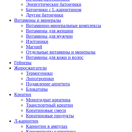
Энергетические батончики
Батончики с L-карнитином
Другие батончики
Витамины и минералы
Витаминно-минеральные комплексы
Витамины для женщин
Витамины для мужчин
Изотоники
Магний
Отдельные витамины и минералы
Витамины для кожи и волос
Гейнеры
Жиросжигатели
Термогеники
Липотропики
Подавление аппетита
Блокаторы
Креатин
Моногидрат креатина
Транспортный креатин
Креатиновые смеси
Креатиновые продукты
Л-карнитин
Карнитин в ампулах
Концентраты карнитина