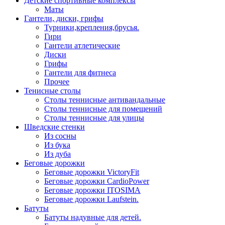
Детские спортивные комплексы
Маты
Гантели, диски, грифы
Турники,крепления,брусья.
Гири
Гантели атлетические
Диски
Грифы
Гантели для фитнеса
Прочее
Тенисные столы
Столы теннисные антивандальные
Столы теннисные для помещений
Столы теннисные для улицы
Шведские стенки
Из сосны
Из бука
Из дуба
Беговые дорожки
Беговые дорожки VictoryFit
Беговые дорожки CardioPower
Беговые дорожки ITOSIMA
Беговые дорожки Laufstein.
Батуты
Батуты надувные для детей.