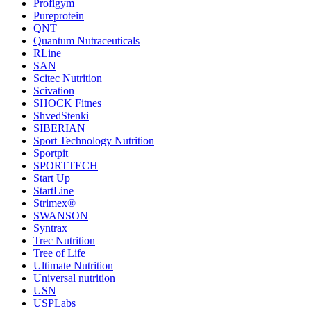
Profigym
Pureprotein
QNT
Quantum Nutraceuticals
RLine
SAN
Scitec Nutrition
Scivation
SHOCK Fitnes
ShvedStenki
SIBERIAN
Sport Technology Nutrition
Sportpit
SPORTTECH
Start Up
StartLine
Strimex®
SWANSON
Syntrax
Trec Nutrition
Tree of Life
Ultimate Nutrition
Universal nutrition
USN
USPLabs