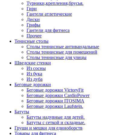
Турники,крепления,брусья.
Гири
Гантели атлетические
Диски
Грифы
Гантели для фитнеса
Прочее
Тенисные столы
Столы теннисные антивандальные
Столы теннисные для помещений
Столы теннисные для улицы
Шведские стенки
Из сосны
Из бука
Из дуба
Беговые дорожки
Беговые дорожки VictoryFit
Беговые дорожки CardioPower
Беговые дорожки ITOSIMA
Беговые дорожки Laufstein.
Батуты
Батуты надувные для детей.
Батуты с сеткой и складные.
Груши и мешки для единоборств
Товары для фитнеса