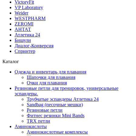
VictoryFit
VP Laboratory
Weider
WESTPHARM
ZEROMI
АНТАТ
Атлетика 24
Бишули
Диалог-Конверсия
Спринтер
Каталог
Одежда и инвентарь для плавания
Шапочки для плавания
Очки для плавания
Резиновые петли для тренировок, универсальные
эспандеры.
Трубчатые эспандеры Атлетика 24
Sandbag (песочные мешки)
Резиновые петли
Фитнес резинки Mini Bands
TRX петли
Аминокислоты
Аминокислотные комплексы