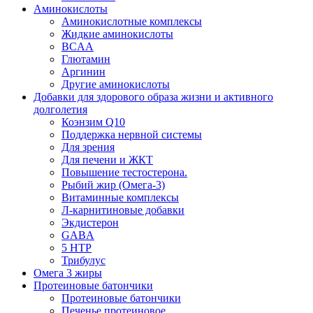
Аминокислоты
Аминокислотные комплексы
Жидкие аминокислоты
BCAA
Глютамин
Аргинин
Другие аминокислоты
Добавки для здорового образа жизни и активного
долголетия
Коэнзим Q10
Поддержка нервной системы
Для зрения
Для печени и ЖКТ
Повышение тестостерона.
Рыбий жир (Омега-3)
Витаминные комплексы
Л-карнитиновые добавки
Экдистерон
GABA
5 HTP
Трибулус
Омега 3 жиры
Протеиновые батончики
Протеиновые батончики
Печенье протеиновое