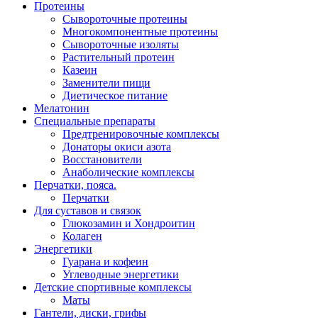
Протеины
Сывороточные протеины
Многокомпонентные протеины
Сывороточные изоляты
Растительный протеин
Казеин
Заменители пищи
Диетическое питание
Мелатонин
Специальные препараты
Предтренировочные комплексы
Донаторы окиси азота
Восстановители
Анаболические комплексы
Перчатки, пояса.
Перчатки
Для суставов и связок
Глюкозамин и Хондроитин
Колаген
Энергетики
Гуарана и кофеин
Углеводные энергетики
Детские спортивные комплексы
Маты
Гантели, диски, грифы