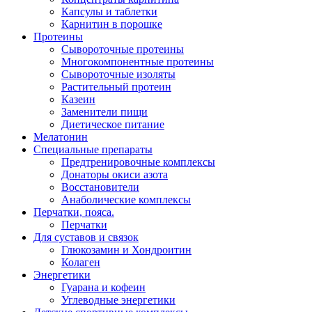
Капсулы и таблетки
Карнитин в порошке
Протеины
Сывороточные протеины
Многокомпонентные протеины
Сывороточные изоляты
Растительный протеин
Казеин
Заменители пищи
Диетическое питание
Мелатонин
Специальные препараты
Предтренировочные комплексы
Донаторы окиси азота
Восстановители
Анаболические комплексы
Перчатки, пояса.
Перчатки
Для суставов и связок
Глюкозамин и Хондроитин
Колаген
Энергетики
Гуарана и кофеин
Углеводные энергетики