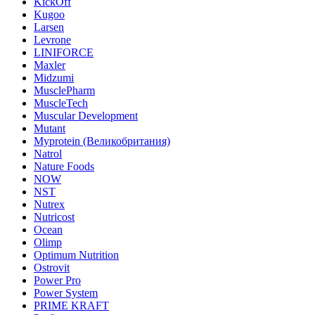
KickOff
Kugoo
Larsen
Levrone
LINIFORCE
Maxler
Midzumi
MusclePharm
MuscleTech
Muscular Development
Mutant
Myprotein (Великобритания)
Natrol
Nature Foods
NOW
NST
Nutrex
Nutricost
Ocean
Olimp
Optimum Nutrition
Ostrovit
Power Pro
Power System
PRIME KRAFT