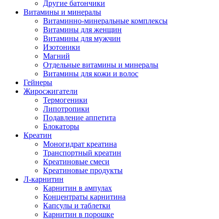
Другие батончики
Витамины и минералы
Витаминно-минеральные комплексы
Витамины для женщин
Витамины для мужчин
Изотоники
Магний
Отдельные витамины и минералы
Витамины для кожи и волос
Гейнеры
Жиросжигатели
Термогеники
Липотропики
Подавление аппетита
Блокаторы
Креатин
Моногидрат креатина
Транспортный креатин
Креатиновые смеси
Креатиновые продукты
Л-карнитин
Карнитин в ампулах
Концентраты карнитина
Капсулы и таблетки
Карнитин в порошке