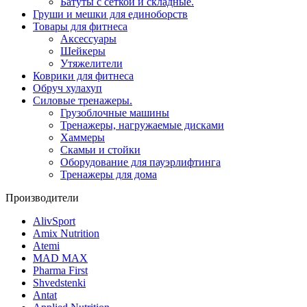
Батуты с сеткой и складные.
Груши и мешки для единоборств
Товары для фитнеса
Aксессуары
Шейкеры
Утяжелители
Коврики для фитнеса
Обруч хулахуп
Силовые тренажеры.
Грузоблочные машины
Тренажеры, нагружаемые дисками
Хаммеры
Скамьи и стойки
Оборудование для пауэрлифтинга
Тренажеры для дома
Производители
AlivSport
Amix Nutrition
Atemi
MAD MAX
Pharma First
Shvedstenki
Antat