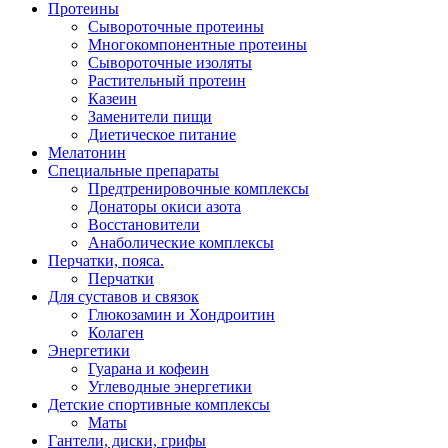
Протеины
Сывороточные протеины
Многокомпонентные протеины
Сывороточные изоляты
Растительный протеин
Казеин
Заменители пищи
Диетическое питание
Мелатонин
Специальные препараты
Предтренировочные комплексы
Донаторы окиси азота
Восстановители
Анаболические комплексы
Перчатки, пояса.
Перчатки
Для суставов и связок
Глюкозамин и Хондроитин
Колаген
Энергетики
Гуарана и кофеин
Углеводные энергетики
Детские спортивные комплексы
Маты
Гантели, диски, грифы