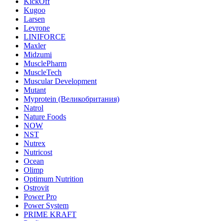
KickOff
Kugoo
Larsen
Levrone
LINIFORCE
Maxler
Midzumi
MusclePharm
MuscleTech
Muscular Development
Mutant
Myprotein (Великобритания)
Natrol
Nature Foods
NOW
NST
Nutrex
Nutricost
Ocean
Olimp
Optimum Nutrition
Ostrovit
Power Pro
Power System
PRIME KRAFT