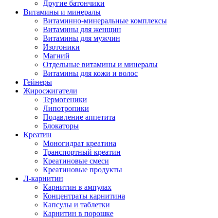
Другие батончики
Витамины и минералы
Витаминно-минеральные комплексы
Витамины для женщин
Витамины для мужчин
Изотоники
Магний
Отдельные витамины и минералы
Витамины для кожи и волос
Гейнеры
Жиросжигатели
Термогеники
Липотропики
Подавление аппетита
Блокаторы
Креатин
Моногидрат креатина
Транспортный креатин
Креатиновые смеси
Креатиновые продукты
Л-карнитин
Карнитин в ампулах
Концентраты карнитина
Капсулы и таблетки
Карнитин в порошке