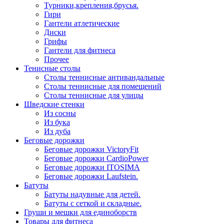
Турники,крепления,брусья.
Гири
Гантели атлетические
Диски
Грифы
Гантели для фитнеса
Прочее
Тенисные столы
Столы теннисные антивандальные
Столы теннисные для помещений
Столы теннисные для улицы
Шведские стенки
Из сосны
Из бука
Из дуба
Беговые дорожки
Беговые дорожки VictoryFit
Беговые дорожки CardioPower
Беговые дорожки ITOSIMA
Беговые дорожки Laufstein.
Батуты
Батуты надувные для детей.
Батуты с сеткой и складные.
Груши и мешки для единоборств
Товары для фитнеса