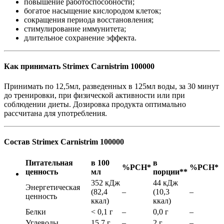
повышение работоспособности;
богатое насыщение кислородом клеток;
сокращения периода восстановления;
стимулирование иммунитета;
длительное сохранение эффекта.
Как принимать Strimex Carnistrim 100000
Принимать по 12,5мл, разведенных в 125мл воды, за 30 минут
до тренировки, при физической активности или при
соблюдении диеты. Дозировка продукта оптимально
рассчитана для употребления.
Состав Strimex Carnistrim 100000
Питательная
в 100
в
%РСН*
%РСН*
ценность
мл
порции**
352 кДж
44 кДж
Энергетическая
(82,4
–
(10,3
–
ценность
ккал)
ккал)
Белки
< 0,1 г
–
0,0 г
–
Углеводы
15,7 г
–
2 г
–