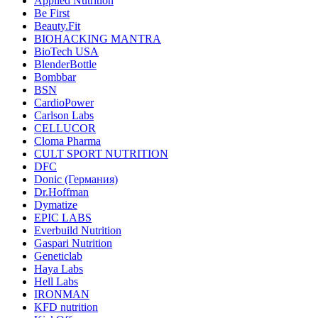
Applied Nutrition
Be First
Beauty.Fit
BIOHACKING MANTRA
BioTech USA
BlenderBottle
Bombbar
BSN
CardioPower
Carlson Labs
CELLUCOR
Cloma Pharma
CULT SPORT NUTRITION
DFC
Donic (Германия)
Dr.Hoffman
Dymatize
EPIC LABS
Everbuild Nutrition
Gaspari Nutrition
Geneticlab
Haya Labs
Hell Labs
IRONMAN
KFD nutrition