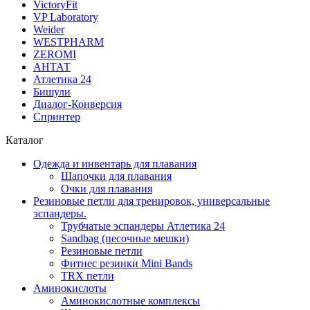
VictoryFit
VP Laboratory
Weider
WESTPHARM
ZEROMI
АНТАТ
Атлетика 24
Бишули
Диалог-Конверсия
Спринтер
Каталог
Одежда и инвентарь для плавания
Шапочки для плавания
Очки для плавания
Резиновые петли для тренировок, универсальные
эспандеры.
Трубчатые эспандеры Атлетика 24
Sandbag (песочные мешки)
Резиновые петли
Фитнес резинки Mini Bands
TRX петли
Аминокислоты
Аминокислотные комплексы