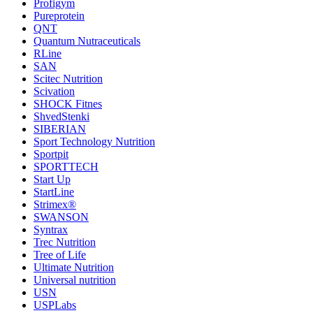
Profigym
Pureprotein
QNT
Quantum Nutraceuticals
RLine
SAN
Scitec Nutrition
Scivation
SHOCK Fitnes
ShvedStenki
SIBERIAN
Sport Technology Nutrition
Sportpit
SPORTTECH
Start Up
StartLine
Strimex®
SWANSON
Syntrax
Trec Nutrition
Tree of Life
Ultimate Nutrition
Universal nutrition
USN
USPLabs