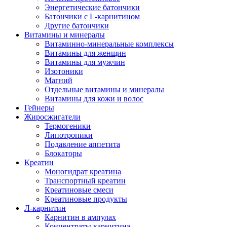
Энергетические батончики
Батончики с L-карнитином
Другие батончики
Витамины и минералы
Витаминно-минеральные комплексы
Витамины для женщин
Витамины для мужчин
Изотоники
Магний
Отдельные витамины и минералы
Витамины для кожи и волос
Гейнеры
Жиросжигатели
Термогеники
Липотропики
Подавление аппетита
Блокаторы
Креатин
Моногидрат креатина
Транспортный креатин
Креатиновые смеси
Креатиновые продукты
Л-карнитин
Карнитин в ампулах
Концентраты карнитина