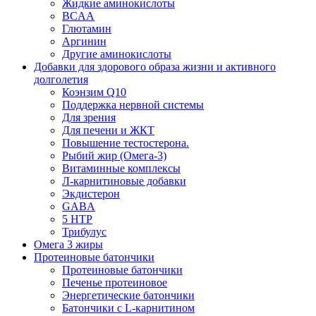
Жидкие аминокислоты
BCAA
Глютамин
Аргинин
Другие аминокислоты
Добавки для здорового образа жизни и активного
долголетия
Коэнзим Q10
Поддержка нервной системы
Для зрения
Для печени и ЖКТ
Повышение тестостерона.
Рыбий жир (Омега-3)
Витаминные комплексы
Л-карнитиновые добавки
Экдистерон
GABA
5 HTP
Трибулус
Омега 3 жиры
Протеиновые батончики
Протеиновые батончики
Печенье протеиновое
Энергетические батончики
Батончики с L-карнитином