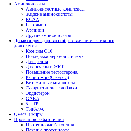
Аминокислоты
Аминокислотные комплексы
Жидкие аминокислоты
BCAA
Глютамин
Аргинин
Другие аминокислоты
Добавки для здорового образа жизни и активного
долголетия
Коэнзим Q10
Поддержка нервной системы
Для зрения
Для печени и ЖКТ
Повышение тестостерона.
Рыбий жир (Омега-3)
Витаминные комплексы
Л-карнитиновые добавки
Экдистерон
GABA
5 HTP
Трибулус
Омега 3 жиры
Протеиновые батончики
Протеиновые батончики
Печенье протеиновое