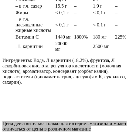
– в т.ч. сахар
15,5 г
–
1,9 г
–
Жиры
< 0,1 г
–
< 0,1 г
–
– в т.ч.
насыщенные
< 0,1 г
–
< 0,1 г
–
жирные кислоты
Витамин С
1440 мг
1800%
180 мг
225%
20000
- L-карнитин
–
2500 мг
–
мг
Ингредиенты: Вода, Л-карнитин (18,2%), фруктоза, Л-
аскорбиновая кислота, регулятор кислотности (молочная
кислота), ароматизатор, консервант (сорбат калия),
подсластители (цикламат натрия, ацесульфам К, сукралоза,
сахарин).
Цена действительна только для интернет-магазина и может
отличаться от цены в розничном магазине