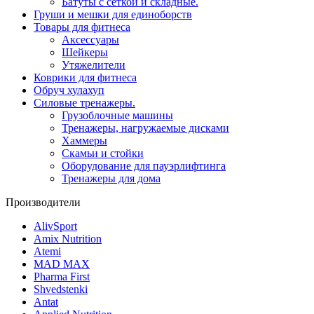
Батуты с сеткой и складные.
Груши и мешки для единоборств
Товары для фитнеса
Aксессуары
Шейкеры
Утяжелители
Коврики для фитнеса
Обруч хулахуп
Силовые тренажеры.
Грузоблочные машины
Тренажеры, нагружаемые дисками
Хаммеры
Скамьи и стойки
Оборудование для пауэрлифтинга
Тренажеры для дома
Производители
AlivSport
Amix Nutrition
Atemi
MAD MAX
Pharma First
Shvedstenki
Antat