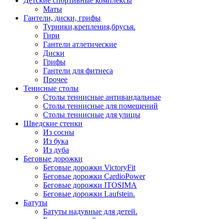
Детские спортивные комплексы
Маты
Гантели, диски, грифы
Турники,крепления,брусья.
Гири
Гантели атлетические
Диски
Грифы
Гантели для фитнеса
Прочее
Тенисные столы
Столы теннисные антивандальные
Столы теннисные для помещений
Столы теннисные для улицы
Шведские стенки
Из сосны
Из бука
Из дуба
Беговые дорожки
Беговые дорожки VictoryFit
Беговые дорожки CardioPower
Беговые дорожки ITOSIMA
Беговые дорожки Laufstein.
Батуты
Батуты надувные для детей.