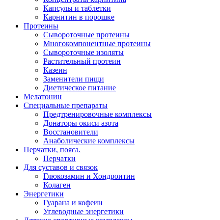
Капсулы и таблетки
Карнитин в порошке
Протеины
Сывороточные протеины
Многокомпонентные протеины
Сывороточные изоляты
Растительный протеин
Казеин
Заменители пищи
Диетическое питание
Мелатонин
Специальные препараты
Предтренировочные комплексы
Донаторы окиси азота
Восстановители
Анаболические комплексы
Перчатки, пояса.
Перчатки
Для суставов и связок
Глюкозамин и Хондроитин
Колаген
Энергетики
Гуарана и кофеин
Углеводные энергетики